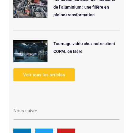
de l’aluminium : une filière en
pleine transformation
Tournage vidéo chez notre client
COPAL en Isère
Voir tous les articles
Nous suivre
L
T
Y
i
w
o