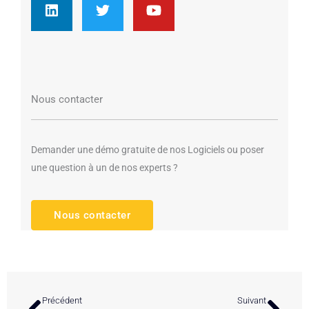
n
i
u
k
t
t
e
t
u
d
e
b
i
r
e
n
Nous contacter
Demander une démo gratuite de nos Logiciels ou poser
une question à un de nos experts ?
Nous contacter
Précédent
Suivan
Précédent
Suivant