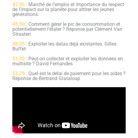
42:30
: Marché de l’emploi et importance du respect
de l’impact sur la planète pour attirer les jeunes
générations.
45:30
: Comment gérer le pic de consommation et
potentiellement l’étaler ? Réponse par Clément Van
Straaten
49:55
: Exploiter les datas déjà existantes. Gilles
Buffet
51:30
: Peut-on collecter et exploiter les données en
multisite ? David Fernandes
53:29
: Quel est le délai de paiement pour les aides ?
Réponse de Bertrand Grataloup