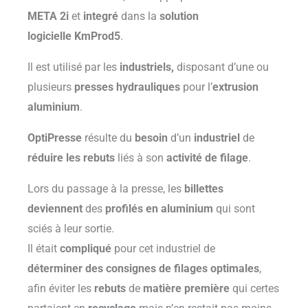
M
ETA
2
i
et
integré
dans la
solution
logicielle
KmProd
5
.
Il est utilisé par les
industriels,
disposant d’une ou
plusieurs
presses hydrauliques
pour l’
extrusion
aluminium
.
OptiPresse
résulte du
besoin
d’un
industriel
de
réduire les rebuts
liés à son
activité de filage
.
Lors du passage à la presse, les
billettes
deviennent
des
profilés en aluminium
qui sont
sciés à leur sortie.
Il était
compliqué
pour cet industriel de
déterminer des consignes de filages optimales
,
afin éviter les
rebuts
de
matière première
qui certes