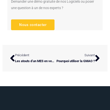
Demander une démo gratuite de nos Logiciels ou poser
une question à un de nos experts ?
Nous contacter
Précédent
Suivan
Précédent
Suivant
Les atouts d’un MES en version web : la mobilité dans l’atelier
Pourquoi utiliser la GMAO ?