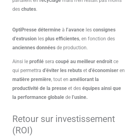
partaient en
recyclage
mais n’en restait pas moins
des
chutes
.
OptiPresse
détermine
à
l’avance
les
consignes
d’extrusion
les
plus
efficientes
, en fonction des
anciennes données
de production.
Ainsi le
profilé
sera
coupé au meilleur endroit
ce
qui permettra
d’éviter les rebuts
et
d’économiser
en
matière première
, tout en
améliorant la
productivité de la presse
et des
équipes ainsi que
la
performance globale
de
l’usine
.
Retour sur investissement
(ROI)