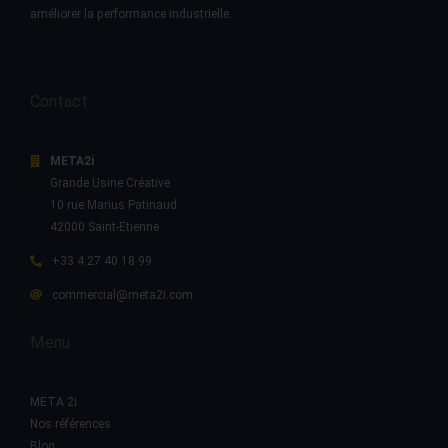
améliorer la performance industrielle.
Contact
META2i
Grande Usine Créative
10 rue Marius Patinaud
42000 Saint-Etienne
+33 4 27 40 18 99
commercial@meta2i.com
Menu
META 2i
Nos références
Blog