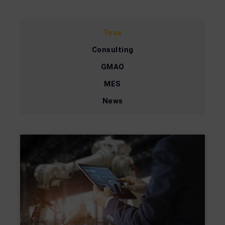
Tous
Consulting
GMAO
MES
News
Page
Page
Page
Page
Page