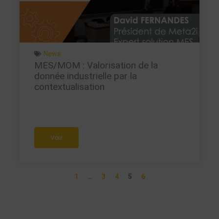
News
MES/MOM : Valorisation de la
donnée industrielle par la
contextualisation
Voir
1
…
3
4
5
6