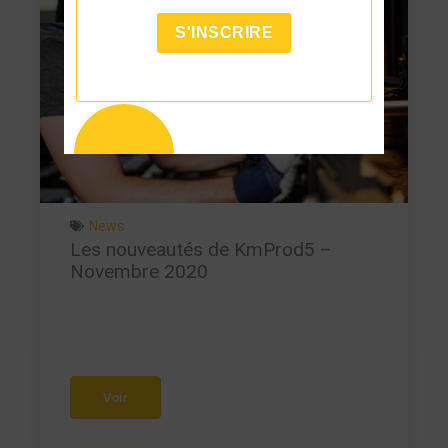
S'INSCRIRE
News
Les nouveautés de KmProd5 –
Novembre 2020
Voir