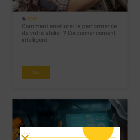
MES
Comment améliorer la performance
de votre atelier ? L’ordonnancement
intelligent
Voir